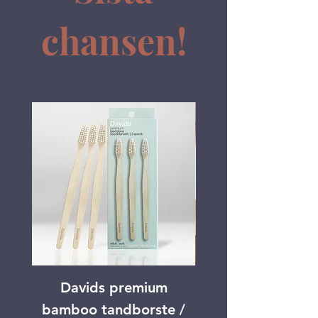
chansen!
Davids premium
Mun Månadens ny
bamboo tandborste /