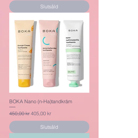
Slutsåld
BOKA Nano (n-Ha)tandkräm
Ordinarie pris
Reapris
450,00 kr
405,00 kr
Slutsåld