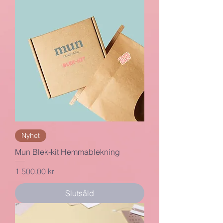
Nyhet
Mun Blek-kit Hemmablekning
Pris
1 500,00 kr
Slutsåld