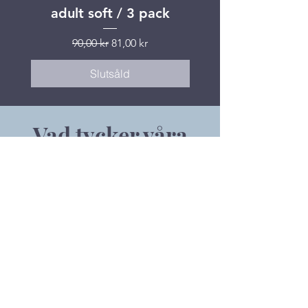
adult soft / 3 pack
Ordinarie pris
Reapris
90,00 kr
81,00 kr
Slutsåld
Vad tycker våra
patienter?