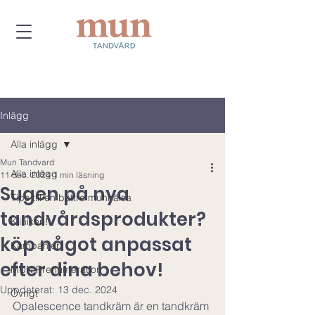
Inlägg
Alla inlägg
Mun Tandvard
Alla inlägg
11 dec. 2024
1 min läsning
Sugen på nya
Tips till en bättre munhälsa
tandvårdsprodukter?
Kliniken!
köp något anpassat
Kampanjer!
efter dina behov!
MUN Prenumeration
Uppdaterat:
13 dec. 2024
Övrigt
Opalescence tandkräm är en tandkräm 