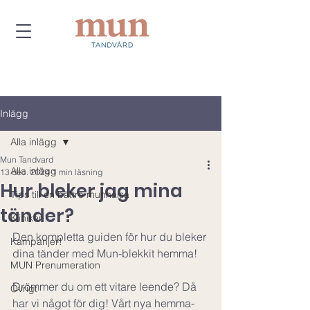
Inlägg
Alla inlägg
Mun Tandvard
Alla inlägg
13 dec. 2024
1 min läsning
Hur bleker jag mina
Tips till en bättre munhälsa
tänder?
Kliniken!
Den kompletta guiden för hur du bleker 
Kampanjer!
dina tänder med Mun-blekkit hemma!
MUN Prenumeration
Drömmer du om ett vitare leende? Då 
Övrigt
har vi något för dig! Vårt nya hemma-